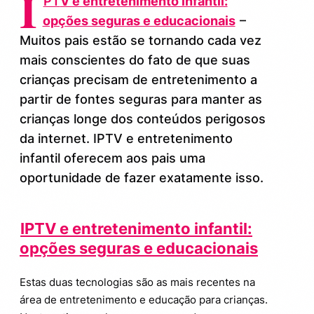
I
PT
V e entretenimento infantil:
O Que é IPTV?
2.
opções seguras e educacionais
–
Muitos pais estão se tornando cada vez
Receber TV por Streaming: Como Funciona?
3.
mais conscientes do fato de que suas
Benefícios do IPTV para as Crianças
4.
crianças precisam de entretenimento a
partir de fontes seguras para manter as
Entretenimento Infantil Off-Line
5.
crianças longe dos conteúdos perigosos
da internet. IPTV e entretenimento
Como Escolher o IPTV e o Entretenimento Off-Line
6.
Mais Adequado
infantil oferecem aos pais uma
Qual é o melhor serviço IPTV para crianças?
7.
oportunidade de fazer exatamente isso.
Critérios para Avaliação:
7.1.
IPTV e entretenimento infantil:
Conclusão
8.
opções seguras e educacionais
Estas duas tecnologias são as mais recentes na
área de entretenimento e educação para crianças.