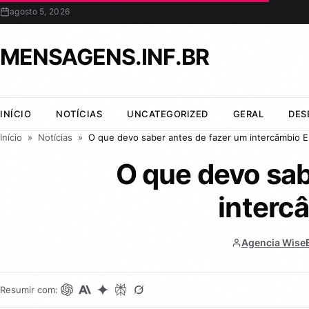
agosto 5, 2026
MENSAGENS.INF.BR
INÍCIO
NOTÍCIAS
UNCATEGORIZED
GERAL
DES
Início
»
Notícias
»
O que devo saber antes de fazer um intercâmbio 
O que devo sab
interc
Agencia WiseB
Resumir com: