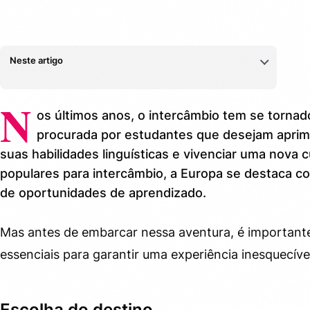
Neste artigo
Escolha do destino
1.
N
os últimos anos, o intercâmbio tem se torna
Documentação
2.
procurada por estudantes que desejam aprim
suas habilidades linguísticas e vivenciar uma nova c
Planejamento financeiro
3.
populares para intercâmbio, a Europa se destaca c
Acomodação
4.
de oportunidades de aprendizado.
Idioma
5.
Mas antes de embarcar nessa aventura, é importan
Pesquisa sobre a cultura
6.
essenciais para garantir uma experiência inesquecív
Seguro saúde internacional
7.
Escolha do destino