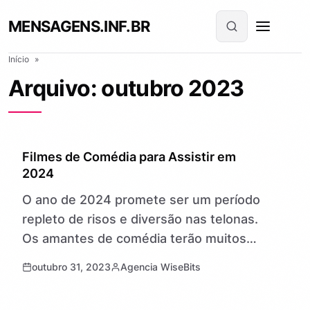
MENSAGENS.INF.BR
Início
»
Arquivo: outubro 2023
GERAL
Filmes de Comédia para Assistir em
2024
O ano de 2024 promete ser um período
repleto de risos e diversão nas telonas.
Os amantes de comédia terão muitos
motivos para sorrir, pois uma safra de
outubro 31, 2023
Agencia WiseBits
filmes hilariantes…