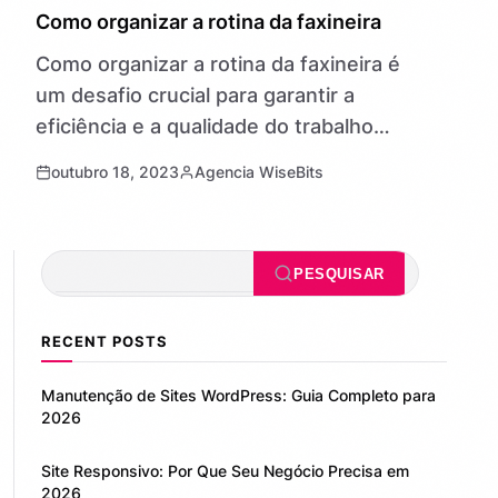
GERAL
Como organizar a rotina da faxineira
Como organizar a rotina da faxineira é
um desafio crucial para garantir a
eficiência e a qualidade do trabalho
nessa profissão fundamental. No
outubro 18, 2023
Agencia WiseBits
cotidiano agitado de uma faxineira, a
organização…
Pesquisar
PESQUISAR
RECENT POSTS
Manutenção de Sites WordPress: Guia Completo para
2026
Site Responsivo: Por Que Seu Negócio Precisa em
2026