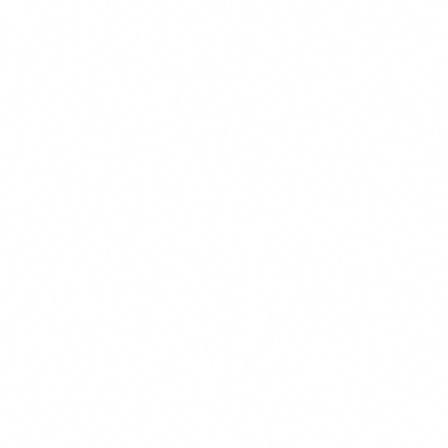
a musculação é muito
vital. Mas,
importante para…