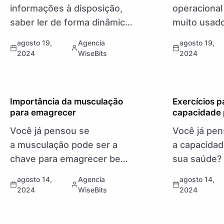
informações à disposição,
operacional
saber ler de forma dinâmica
muito usado
é crucial. Isso significa não
tablets. Va
agosto 19,
Agencia
agosto 19,
só ler rápido, mas também
principais 
2024
WiseBits
2024
entender e lembrar-se das
Android – s
informações. Vamos ver
operacional
como começar…
smartphon
SAÚDE
SAÚDE
Importância da musculação
Exercícios p
para emagrecer
capacidade 
Você já pensou se
Você já pe
a musculação pode ser a
a capacidad
chave para emagrecer bem?
sua saúde?
Muitos acham que só
não valoriz
agosto 14,
Agencia
agosto 14,
exercícios aeróbicos são
respiratóri
2024
WiseBits
2024
necessários para perder
que não há 
peso. Mas a verdade é que
para melhor