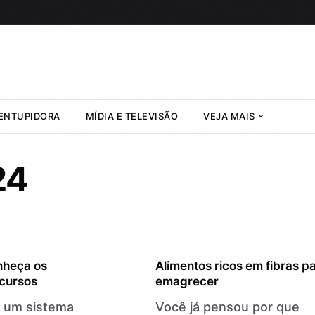
ENTUPIDORA
MÍDIA E TELEVISÃO
VEJA MAIS
24
UNCATEGORIZED
nheça os
Alimentos ricos em fibras p
ecursos
emagrecer
é um sistema
Você já pensou por que