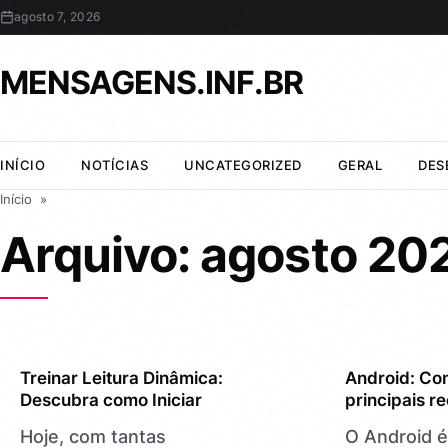
agosto 7, 2026
MENSAGENS.INF.BR
INÍCIO
NOTÍCIAS
UNCATEGORIZED
GERAL
DES
Início
»
Arquivo: agosto 20
GERAL
NOTÍCIAS
Treinar Leitura Dinâmica:
Android: Co
Descubra como Iniciar
principais r
Hoje, com tantas
O Android 