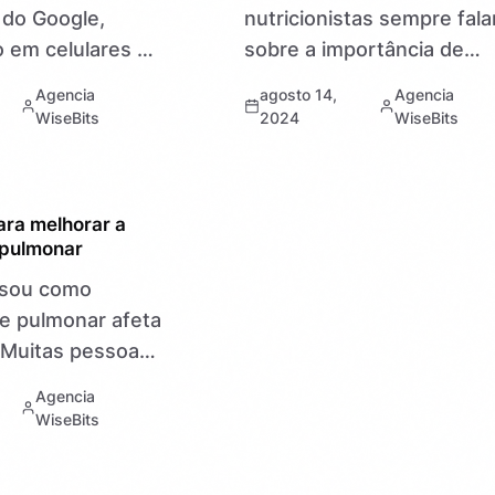
 do Google,
nutricionistas sempre fal
 em celulares e
sobre a importância de
mos ver os
alimentos ricos em fibras?
Agencia
agosto 14,
Agencia
recursos do
Eles são essenciais para
WiseBits
2024
WiseBits
istema
emagrecer ou apenas um
 tão utilizado em
moda? Vamos entender
es no mundo…
melhor sobre as…
ara melhorar a
pulmonar
nsou como
e pulmonar afeta
 Muitas pessoas
am os exercícios
Agencia
os. Eles acham
WiseBits
muito a fazer
ar essa função