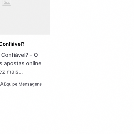
onfiável?
Confiável? – O
s apostas online
vez mais
em busca de
Equipe Mensagens
renalina. Mas,
 aventurar em
ataforma, é