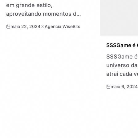
em grande estilo,
aproveitando momentos de
diversão e união em família.
maio 22, 2024
Agencia WiseBits
Nesta seção, apresentamos
ideias e atividades que vão
SSSGame é C
tornar essa data ainda mais
SSSGame é 
especial…
universo da
atrai cada 
jogadores 
maio 6, 2024
emoção e ad
antes de se
qualquer pl
crucial…