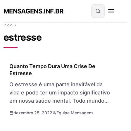
MENSAGENS.INF.BR
Início
»
estresse
UNCATEGORIZED
Quanto Tempo Dura Uma Crise De
Estresse
O estresse é uma parte inevitável da
vida e pode ter um impacto significativo
em nossa saúde mental. Todo mundo
experimenta e lida com o estresse de
dezembro 25, 2022
Equipe Mensagens
maneira diferente, mas…