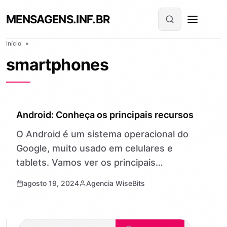
MENSAGENS.INF.BR
Início
»
smartphones
NOTÍCIAS
Android: Conheça os principais recursos
O Android é um sistema operacional do
Google, muito usado em celulares e
tablets. Vamos ver os principais
recursos do Android – sistema
agosto 19, 2024
Agencia WiseBits
operacional tão utilizado em
smartphones no mundo…
Pesquisar