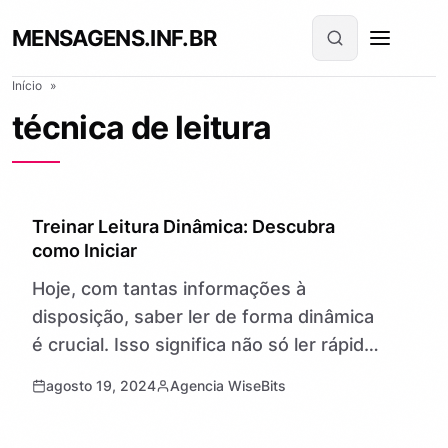
MENSAGENS.INF.BR
Início
»
técnica de leitura
GERAL
Treinar Leitura Dinâmica: Descubra
como Iniciar
Hoje, com tantas informações à
disposição, saber ler de forma dinâmica
é crucial. Isso significa não só ler rápido,
mas também entender e lembrar-se das
agosto 19, 2024
Agencia WiseBits
informações. Vamos ver como
começar…