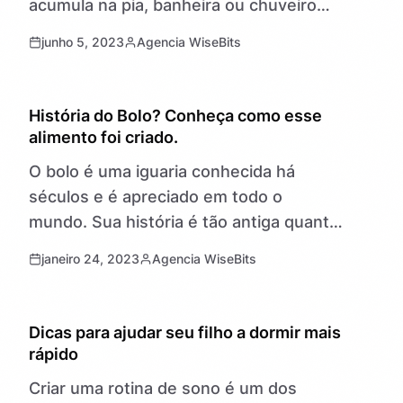
acumula na pia, banheira ou chuveiro
pode ser um incômodo real. No entanto,
junho 5, 2023
Agencia WiseBits
antes de…
NOTÍCIAS
História do Bolo? Conheça como esse
alimento foi criado.
O bolo é uma iguaria conhecida há
séculos e é apreciado em todo o
mundo. Sua história é tão antiga quanto
a história da humanidade, já que as
janeiro 24, 2023
Agencia WiseBits
primeiras receitas…
NOTÍCIAS
Dicas para ajudar seu filho a dormir mais
rápido
Criar uma rotina de sono é um dos