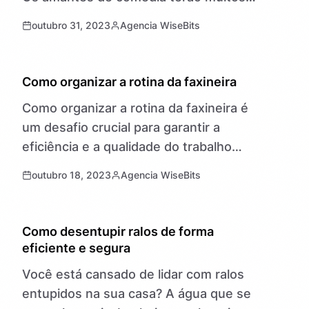
motivos para sorrir, pois uma safra de
outubro 31, 2023
Agencia WiseBits
filmes hilariantes…
GERAL
Como organizar a rotina da faxineira
Como organizar a rotina da faxineira é
um desafio crucial para garantir a
eficiência e a qualidade do trabalho
nessa profissão fundamental. No
outubro 18, 2023
Agencia WiseBits
cotidiano agitado de uma faxineira, a
organização…
DESENTUPIDORA
Como desentupir ralos de forma
eficiente e segura
Você está cansado de lidar com ralos
entupidos na sua casa? A água que se