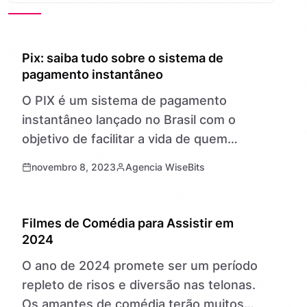
GERAL
Pix: saiba tudo sobre o sistema de
pagamento instantâneo
O PIX é um sistema de pagamento
instantâneo lançado no Brasil com o
objetivo de facilitar a vida de quem
precisa transferir ou receber dinheiro. É
novembro 8, 2023
Agencia WiseBits
a nova forma de…
GERAL
Filmes de Comédia para Assistir em
2024
O ano de 2024 promete ser um período
repleto de risos e diversão nas telonas.
Os amantes de comédia terão muitos