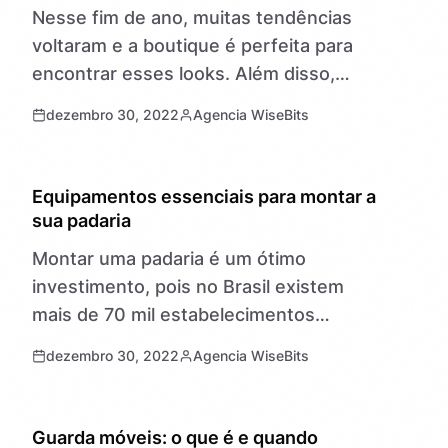
Nesse fim de ano, muitas tendências
voltaram e a boutique é perfeita para
encontrar esses looks. Além disso,
existem inspirações para cabelos,
dezembro 30, 2022
Agencia WiseBits
maquiagens e acessórios, o que tem
animado bastante…
NOTÍCIAS
Equipamentos essenciais para montar a
sua padaria
Montar uma padaria é um ótimo
investimento, pois no Brasil existem
mais de 70 mil estabelecimentos
comerciais de padaria. Nesse sentido,
dezembro 30, 2022
Agencia WiseBits
essa quantidade representa um reflexo
do quanto esse empreendimento…
NOTÍCIAS
Guarda móveis: o que é e quando