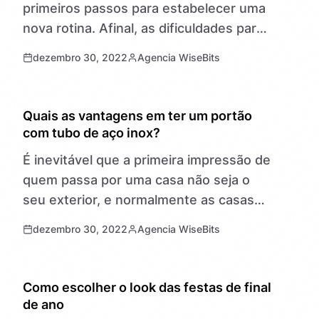
primeiros passos para estabelecer uma
nova rotina. Afinal, as dificuldades para
dormir podem ocorrer quando não há
dezembro 30, 2022
Agencia WiseBits
uma rotina estabelecida em casa….
NOTÍCIAS
Quais as vantagens em ter um portão
com tubo de aço inox?
É inevitável que a primeira impressão de
quem passa por uma casa não seja o
seu exterior, e normalmente as casas
possuem um portão de aço. Esses
dezembro 30, 2022
Agencia WiseBits
portões ocorrem em…
NOTÍCIAS
Como escolher o look das festas de final
de ano